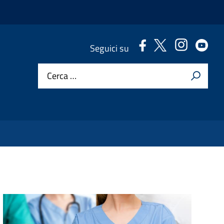
.
.
.
.
Seguici su
Cerca …