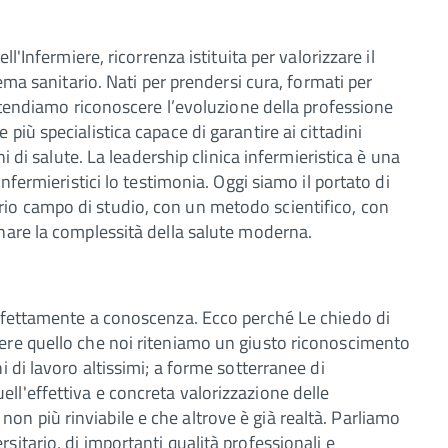
l'Infermiere, ricorrenza istituita per valorizzare il
tema sanitario. Nati per prendersi cura, formati per
intendiamo riconoscere l’evoluzione della professione
più specialistica capace di garantire ai cittadini
ni di salute. La leadership clinica infermieristica è una
nfermieristici lo testimonia. Oggi siamo il portato di
io campo di studio, con un metodo scientifico, con
nare la complessità della salute moderna.
erfettamente a conoscenza. Ecco perché Le chiedo di
ere quello che noi riteniamo un giusto riconoscimento
i di lavoro altissimi; a forme sotterranee di
l'effettiva e concreta valorizzazione delle
n più rinviabile e che altrove è già realtà. Parliamo
itario, di importanti qualità professionali e