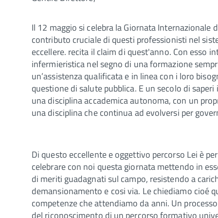
Il 12 maggio si celebra la Giornata Internazionale del
contributo cruciale di questi professionisti nel sis
eccellere. recita il claim di quest'anno. Con esso 
infermieristica nel segno di una formazione sempre 
un’assistenza qualificata e in linea con i loro bisog
questione di salute pubblica. E un secolo di saperi i
una disciplina accademica autonoma, con un propr
una disciplina che continua ad evolversi per gover
Di questo eccellente e oggettivo percorso Lei è p
celebrare con noi questa giornata mettendo in ess
di meriti guadagnati sul campo, resistendo a carich
demansionamento e cosi via. Le chiediamo cioé quel
competenze che attendiamo da anni. Un processo no
del riconoscimento di un percorso formativo univers