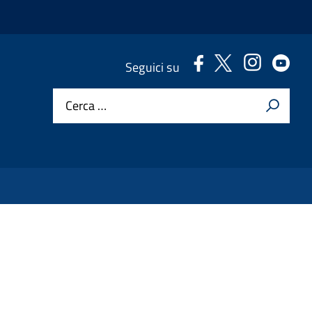
.
.
.
.
Seguici su
Cerca …