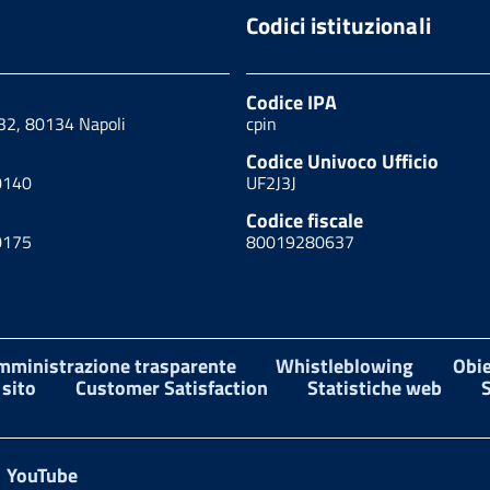
Codici istituzionali
Codice IPA
 32, 80134 Napoli
cpin
Codice Univoco Ufficio
0140
UF2J3J
Codice fiscale
0175
80019280637
mministrazione trasparente
Whistleblowing
Obie
sito
Customer Satisfaction
Statistiche web
S
YouTube