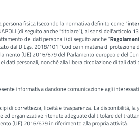
a persona fisica (secondo la normativa definito come “
inte
NAPOLI (di seguito anche “titolare”), ai sensi dell'articolo
attamento dei dati personali (di seguito anche “
Regolamen
to dal D.Lgs. 2018/101 “Codice in materia di protezione de
amento (UE) 2016/679 del Parlamento europeo e del Consigl
i dati personali, nonché alla libera circolazione di tali dat
la presente informativa dandone comunicazione agli interessati
pi di correttezza, liceità e trasparenza. La disponibilità, la 
he ed organizzative ritenute adeguate dal titolare del trattam
mento (UE) 2016/679 in riferimento alla propria attività.