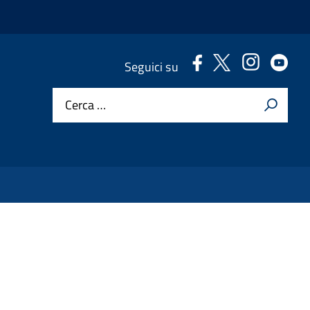
.
.
.
.
Seguici su
Cerca …