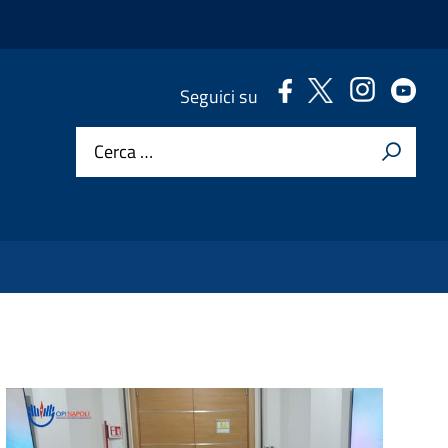
.
.
.
.
Seguici su
Cerca …