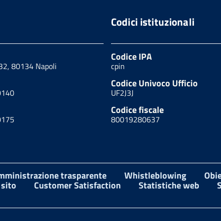
Codici istituzionali
Codice IPA
 32, 80134 Napoli
cpin
Codice Univoco Ufficio
0140
UF2J3J
Codice fiscale
0175
80019280637
mministrazione trasparente
Whistleblowing
Obie
sito
Customer Satisfaction
Statistiche web
S